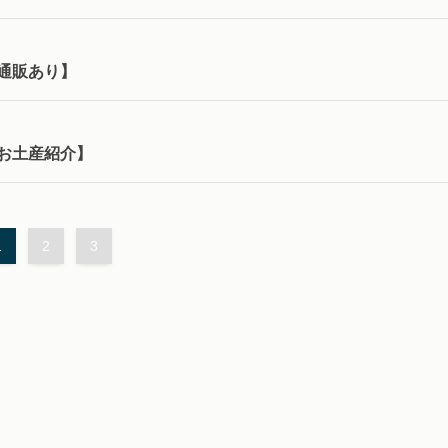
通販あり】
お土産紹介】
1
2
3