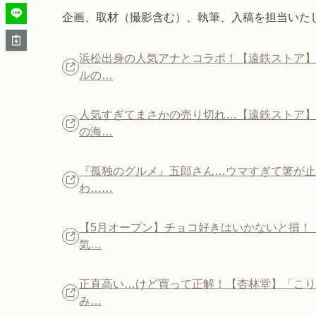
企画、取材（撮影含む）、執筆、入稿を担当いた
浜松出身の人気アナとコラボ！【遠鉄ストア
ルの…
人気すぎてまさかの売り切れ…【遠鉄ストア】
の海…
『孤独のグルメ』五郎さん…ウマすぎて箸が
わ……
【5月オープン】チョコ好きはいかないと損！
気…
正直高い…けど買って正解！【杏林堂】「こ
み…