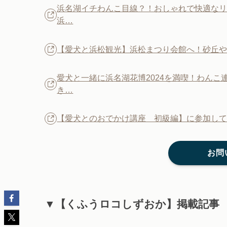
浜名湖イチわんこ目線？！おしゃれで快適なリ
浜…
【愛犬と浜松観光】浜松まつり会館へ！砂丘や芝
愛犬と一緒に浜名湖花博2024を満喫！わんこ
き…
【愛犬とのおでかけ講座 初級編】に参加して
お問
▼【くふうロコしずおか】掲載記事