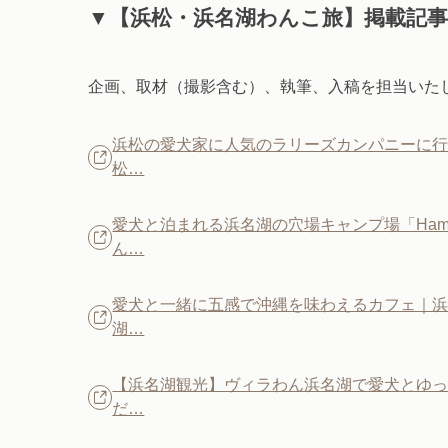
▼【浜松・浜名湖わんこ旅】掲載記事
企画、取材（撮影含む）、執筆、入稿を担当いた
浜松の愛犬家に人気のラリーズカンパニーに行
松…
愛犬と泊まれる浜名湖の穴場キャンプ場「Hamanako
ん…
愛犬と一緒に五感で沖縄を味わえるカフェ｜浜松
湖…
【浜名湖観光】ヴィラわん浜名湖で愛犬とゆっ
だ…