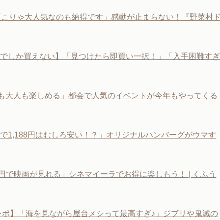
「こりゃ大人気なのも納得です」感動が止まらない！『野菜村
堂でしか買えない】「見つけたら即買い一択！」「入手困難す
も大人も楽しめる」都会で人気のイベントが今年もやってくる 
1,188円はむしろ安い！？」オリジナルハンバーグがウマす
200円で映画が見れる」シネマイーラでお得に楽しもう！ | くふう
4レポ】「海を見ながら屋台メシって最高すぎ♪」ジブリや鬼滅の