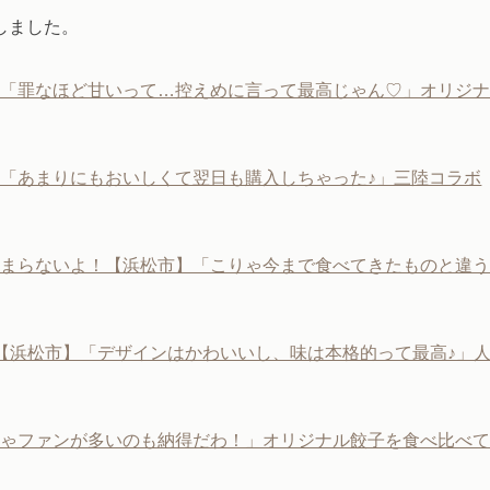
しました。
】「罪なほど甘いって…控えめに言って最高じゃん♡」オリジ
「あまりにもおいしくて翌日も購入しちゃった♪」三陸コラボ
止まらないよ！【浜松市】「こりゃ今まで食べてきたものと違
【浜松市】「デザインはかわいいし、味は本格的って最高♪」
りゃファンが多いのも納得だわ！」オリジナル餃子を食べ比べ