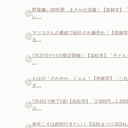
野菜嫌い30年歴…まさかの克服！【杏林堂】
レ…
マツコさんの番組で紹介され爆売れ！【杏林
る…
7月27日だけの限定開催！【浜松市】「子ども
…
もはや「さわやか」じゃん！【杏林堂】「これで
ぎ…
7月4日で終了(涙)【浜松市】「2,000円→1,
ロ…
来年こそは絶対行きたい！【浜松まつり202